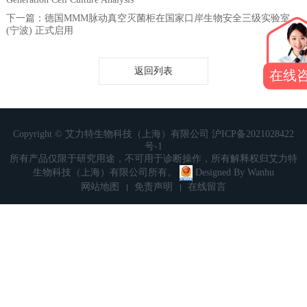
下一篇：德国MMM脉动真空灭菌柜在国家口岸生物安全三级实验室
(宁波) 正式启用
返回列表
在线
Copyright © 艾力特生物科技（上海）有限公司
沪ICP备2021028422
号-1
所有产品仅限于研究用途，不可用于诊断操作，所有解释权归艾力特
生物科技（上海）有限公司所有。
Designed By
Wanhu
网站地图
免责声明
在线留言