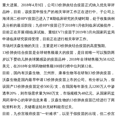
重大进展。
2018
年
4
月
9
日，公司
13
价肺炎结合疫苗正式纳入优先审评
品种，目前，该疫苗申报生产的相关审评工作正在进行中。子公司上
海泽润二价
HPV
疫苗已进入了Ⅲ期临床研究的关键时期，处于收集病例
及分析的最后阶段；九价
HPV
疫苗已于
2018
年
1
月收到临床试验批件，
目前正在开展Ⅰ期临床试验。重组
EV71
疫苗于
2019
年
3
月向国家药监局
申请临床研究获得受理，目前正在进行相关审评工作。
市场对沃森生物的关注，主要是对
13
价肺炎结合疫苗的高度预期。
13
价肺炎结合疫苗是全球销售额最大的疫苗，是目前唯一可以预防两
岁以下婴幼儿肺炎球菌感染的疫苗品种，
2018
年全球销售额为
58.02
亿
美元，在
2018
年全球药物销售额
100
排行榜中位列第
12
名。
目前，国内有沃森生物、兰州所、康泰生物等在研制
13
价肺炎疫苗，
沃森生物是国内最早申请
13
价肺炎疫苗上市的公司。有分析认为，假
设国产
13
价肺炎疫苗定价
500
元
/
支，在我国每年新生儿
1200
万人中渗
透率
20%
，则市场需求量为
960
万支，市场规模为
48
亿元。从国家药监
局药审中心的审评信息来看，沃森生物的
13
价肺炎疫苗已经进行了两
轮资料补充，关键看这轮补充材料能否过关。
目前，九价宫颈癌疫苗“一针难求”，以至于假疫苗的出现，但二价宫