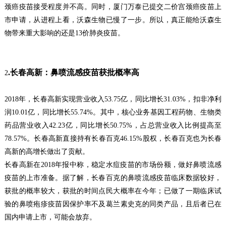
颈癌疫苗接受程度并不高。同时，厦门万泰已提交二价宫颈癌疫苗上
市申请，从进程上看，沃森生物已慢了一步。所以，真正能给沃森生
物带来重大影响的还是
13
价肺炎疫苗。
.
长春高新：
鼻喷流感疫苗获批概率高
2
2018
年，长春高新实现营业收入
53.75
亿，同比增长
31.03%
，扣非净利
润
10.01
亿，同比增长
55.74%
。其中，核心业务基因工程药物、生物类
药品营业收入
42.23
亿，同比增长
50.75%
，占总营业收入比例提高至
78.57%
。长春高新直接持有长春百克
46.15%
股权，长春百克也为长春
高新的高增长做出了贡献。
长春高新在
2018
年报中称，稳定水痘疫苗的市场份额，做好鼻喷流感
疫苗的上市准备。据了解，长春百克的鼻喷流感疫苗临床数据较好，
获批的概率较大，获批的时间点民大概率在今年；已做了一期临床试
验的鼻喷疱疹疫苗因保护率不及葛兰素史克的同类产品，且后者已在
国内申请上市，可能会放弃。