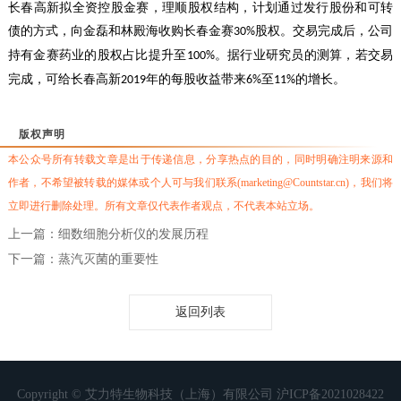
长春高新拟全资控股金赛，理顺股权结构，计划通过发行股份和可转
债的方式，向金磊和林殿海收购长春金赛
股权。交易完成后，公司
30%
持有金赛药业的股权占比提升至
。据行业研究员的测算，若交易
100%
完成，可给长春高新
年的每股收益带来
至
的增长。
2019
6%
11%
版权声明
本公众号所有转载文章是出于传递信息，分享热点的目的，同时明确注明来源和
作者，不希望被转载的媒体或个人可与我们联系(marketing@Countstar.cn)，我们将
立即进行删除处理。所有文章仅代表作者观点，不代表本站立场。
上一篇：细数细胞分析仪的发展历程
下一篇：蒸汽灭菌的重要性
返回列表
Copyright © 艾力特生物科技（上海）有限公司
沪ICP备2021028422