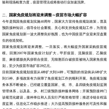
验和现场检查力度，疫苗管理法或将推动行业加速洗牌。
国家免疫规划将迎来调整～
疫苗市场大幅扩容
二、
今年是我国免疫规划实施
40
周年，国家大力宣传免疫规划政策，普及
预防接种知识，倡导全社会重视、关心和支持免疫规划工作，为营造
国家免疫规划新一波大调整良好氛围，也为中国疫苗产业迎来涅盘重
生的创造契机。
国家免疫规划将迎来调整
。一旦落实，将大幅提升国家采购疫苗规
模。回溯
2007
年国家免疫计划扩大，甲肝疫苗、流脑疫苗、乙脑疫
苗、麻疹腮腺炎风疹联合疫苗、无细胞百白破疫苗被纳入国家免疫规
划，至少为疫苗市场扩容
28
亿元。
目前国家免疫规划疫苗从
4
种扩大到
14
种，可预防的传染病从
6
种扩大
到
15
种。多项政策有力保障了免疫规划工作的顺利开展。免疫规划服
务体系不断健全，已经建立覆盖国家、省、市、县四级免疫规划监测
管理体系，以及县、乡、村三级预防接种服务网络；开展预防接种门
诊规范化建设，接种单位和人员实行严格资格管理；推进冷链全程温
度监测，信息化工作稳步推进；大力提高预防接种服务的可及性和服