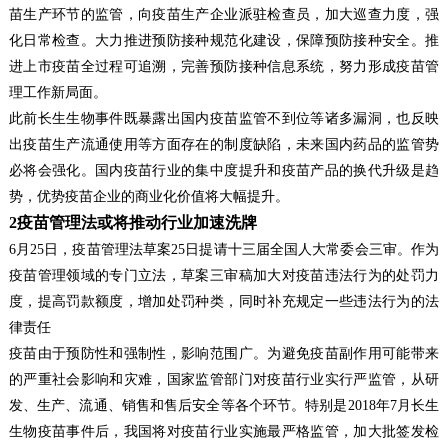
苗生产环节的监管，向疫苗生产企业派驻检查员，加大巡查力度，强
化日常检查。大力推进预防接种规范化建设，保障预防接种安全。推
进上市疫苗全过程可追溯，完善预防接种信息系统，努力形成疫苗管
理工作新局面。
此前长生生物事件既暴露出国内疫苗监管不到位等诸多漏洞，也反映
出疫苗生产流通使用等方面存在的制度缺陷，未来国内药品的监管势
必将会强化。国内疫苗行业的集中度提升和疫苗产品的换代升级是趋
势，优势疫苗企业的商业化价值将大幅提升。
2
疫苗管理法或将推动行业加速洗牌
6
月
25
日，疫苗管理法草案
25
日提请十三届全国人大常委会三审。作为
疫苗管理领域的专门立法，草案三审稿加大对疫苗违法行为的处罚力
度，提高罚款额度，增加处罚种类，同时补充规定一些违法行为的法
律责任
疫苗由于预防性和强制性，影响范围广。为避免疫苗副作用可能带来
的严重社会影响和灾难，国家监管部门对疫苗行业实行严监管，从研
发、生产、流通、销售和售后安全等各个环节。特别是
2018
年
7
月长生
生物疫苗事件后，我国将对疫苗行业实施最严格监管，加大批签发检