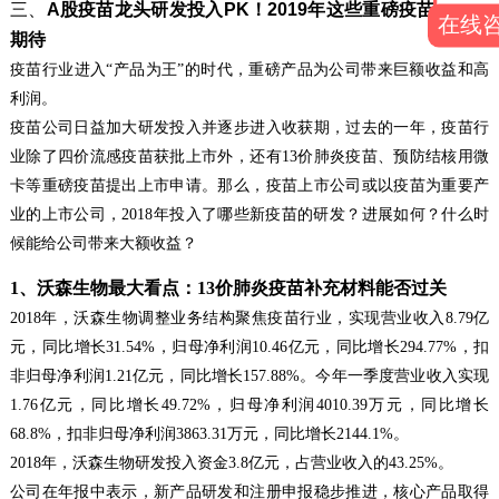
三、
A
股疫苗龙头研发投入
PK
！
2019
年这些重磅疫苗最值得
在线
期待
疫苗行业进入
“
产品为王
”
的时代，重磅产品为公司带来巨额收益和高
利润。
疫苗公司日益加大研发投入并逐步进入收获期，过去的一年，疫苗行
业除了四价流感疫苗获批上市外，还有
13
价肺炎疫苗、预防结核用微
卡等重磅疫苗提出上市申请。那么，疫苗上市公司或以疫苗为重要产
业的上市公司，
2018
年投入了哪些新疫苗的研发？进展如何？什么时
候能给公司带来大额收益？
1
、沃森生物最大看点：
13
价肺炎疫苗补充材料能否过关
2018
年，沃森生物调整业务结构聚焦疫苗行业，实现营业收入
8.79
亿
元，同比增长
31.54%
，归母净利润
10.46
亿元，同比增长
294.77%
，扣
非归母净利润
1.21
亿元，同比增长
157.88%
。今年一季度营业收入实现
1.76
亿元，同比增长
49.72%
，归母净利润
4010.39
万元，同比增长
68.8%
，扣非归母净利润
3863.31
万元，同比增长
2144.1%
。
2018
年，沃森生物研发投入资金
3.8
亿元，占营业收入的
43.25%
。
公司在年报中表示，新产品研发和注册申报稳步推进，核心产品取得