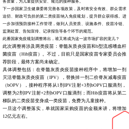
务质量，为儿童提供安全、规范的接种服务。
下一步国家卫生健康委将完善各项政策，及时将安全有效、群众需求
迫切、财政可负担的第二类疫苗纳入免疫规划，提升群众获得感。进
一步加强预防接种工作管理，做到人员资质、设施条件、疫苗冷链、
监测处置、告知宣传、记录报告等各个环节的规范。
此番国家免疫规划调整将出，谁又将成为这一波市场扩容的宠儿？
此次调整将涉及两类疫苗：脊髓灰质炎疫苗和b型流感嗜血杆
菌疫苗（Hib疫苗）。不过，目前只是国家疫苗专家委员会推
荐阶段，最终方案尚未确定。
具体调整包括：在脊髓灰质炎疫苗接种程序中，将增加一剂
灭活脊髓灰质炎疫苗（IPV），替换掉一剂二价脊灰减毒疫苗
（bOPV），接种程序将从1剂IPV注射+3剂bOPV口服滴剂，
调整为2剂IPV注射+2剂bOPV口服滴剂；而Hib疫苗将从第二
梯队的二类疫苗变身成一类疫苗，免费为儿童接种。
一旦这个调整落实，单就国家采购疫苗的金额来讲，将增加
12亿元左右。