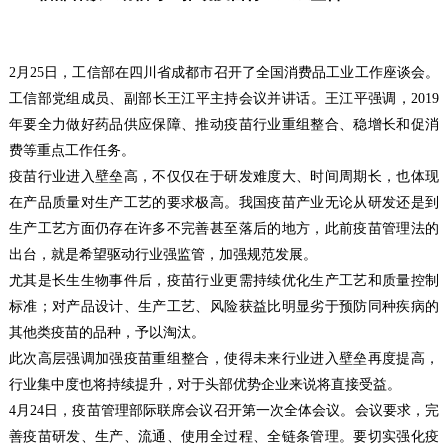
2
月
25
日，工信部在四川省成都市召开了全国消费品工业工作座谈会。
工信部党组成员、副部长王江平主持会议并讲话。王江平强调，
2019
年要全力做好药品供应保障、推动疫苗行业重组整合、稳增长和促消
费等重点工作任务。
疫苗行业进入壁垒高，不仅仅在于研发难度大、时间周期长，也体现
在产品质量对生产工艺的要求极高。我国疫苗产业无论从研发还是到
生产工艺方面仍存在许多不完善甚至落后的地方，此前疫苗管理法的
出台，就是希望驱动行业强监管，加强规范发展。
尤其是长生生物事件后，疫苗行业更需持续优化生产工艺和质量控制
标准；对产品设计、生产工艺、风险获益比明显劣于预防同种疾病的
其他类疫苗的品种，予以淘汰。
此次高层强调加强疫苗重组整合，使得未来行业进入壁垒再度提高，
行业集中度也将持续提升，对于头部优势企业来说将直接受益。
4
月
24
日，疫苗管理部际联席会议召开第一次全体会议。会议要求，完
善疫苗研发、生产、流通、使用全过程、全链条管理。要切实强化疫