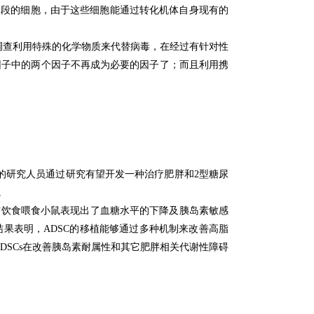
阶段的细胞，由于这些细胞能通过转化机体自身现有的
人开始调查利用特殊的化学物质来代替病毒，在经过有针对性
a因子中的两个因子不再成为必要的因子了；
而且利用携
大学医学院的研究人员通过研究有望开发一种治疗肥胖和2型糖尿
。
脂肪饮食喂食小鼠表现出了血糖水平的下降及胰岛素敏感
果表明，ADSC的移植能够通过多种机制来改善高脂
改善ADSCs在改善胰岛素耐属性和其它肥胖相关代谢性障碍