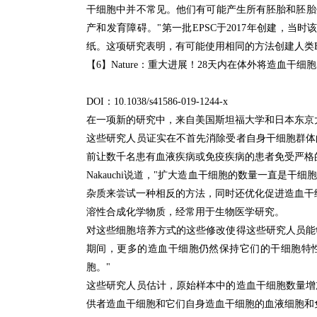
干细胞中并不常见。
他们有可能产生所有胚胎和胚胎
产和发育障碍。
"第一批EPSC于2017年创建，
纸。
这项研究表明，有可能使用相同的方法创建人类E
【6】Nature：
重大进展！
28天内在体外将造血干细
DOI：
10.1038/s41586-019-1244-x
在一项新的研究中，来自美国斯坦福大学和日本东京
这些研究人员证实在不首先消除受者自身干细胞群体
前让数千名患有血液疾病或免疫疾病的患者免受严格
Nakauchi说道，"扩大造血干细胞的数量一直是干
杂质来尝试一种相反的方法，同时还优化促进造血干
溶性合成化学物质，经常用于生物医学研究。
对这些细胞培养方式的这些修改使得这些研究人员能
期间，更多的造血干细胞仍然保持它们的干细胞特
胞。
"
这些研究人员估计，原始样本中的造血干细胞数量增加
供者造血干细胞和它们自身造血干细胞的血液细胞和