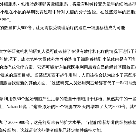
外细胞系 - 包括胎盘和卵黄囊细胞系，将发育时钟转变为最早的细胞类
当时该小组在小鼠的早期发育过程中针对关键的分子途径。
在这些最早的胚胎
PSC。
胞的数量扩大900倍，让无需接受调理治疗的造血干细胞移植成为可能
大学等研究机构的研究人员可能破解了在没有放疗和化疗的情况下进行干
的情况下，成功地将大量体外培养的造血干细胞移植到小鼠体内是有可
的放疗或化疗方案。
它还可能允许临床医生利用患者自己的经过基因校正
细胞领域的最高目标。
当某些东西不起作用时，人们往往会认为缺少了某些
细胞自我更新的其他方面。
"这些研究人员还用聚乙烯醇替代了一种可能受
够利用仅50个起始细胞产生足够的造血干细胞用于移植。
虽然其中的一
性。
Nakauchi说，"这些原始的50个细胞在28天内增加了大约8000倍。
其
了200～900倍，这是前所未有的扩大水平。
当他们将新培养的细胞移
免疫细胞，这就证实这些供者细胞已经定植并保持功能。