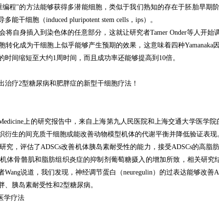
重编程"的方法能够获得多潜能细胞，类似于我们熟知的存在于胚胎早期
uced pluripotent stem cells，ips）。
候会将自身插入到染色体的任意部分，这就让研究者Tamer Onder等
转化成为干细胞上似乎能够产生预期的效果，这意味着四种Yamanak
的时间缩短至大约1周时间，而且成功率还能够提高到10倍。
出治疗2型糖尿病和肥胖症的新型干细胞疗法！
logy and Medicine上的研究报告中，来自上海第九人民医院和上海交通
织衍生的间充质干细胞或能改善动物模型机体的代谢平衡并降低验证表现
究，评估了ADSCs改善机体胰岛素耐受性的能力，接受ADSCs的高
机体骨骼肌和脂肪组织炎症的抑制剂葡萄糖摄入的增加所致，相关研究结
者Wang说道，我们发现，神经调节蛋白（neuregulin）的过表达能够
胖、胰岛素耐受性和2型糖尿病。
医学疗法