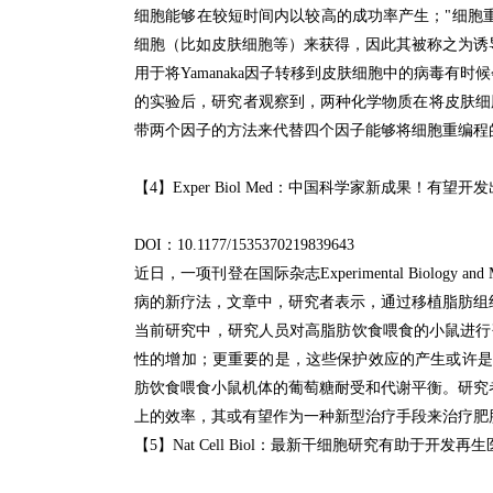
细胞能够在较短时间内以较高的成功率产生；
"细胞
细胞（比如皮肤细胞等）来获得，因此其被称之为诱导多能干细胞（ind
用于将Yamanaka因子转移到皮肤细胞中的病毒有时
的实验后，研究者观察到，两种化学物质在将皮肤细胞
带两个因子的方法来代替四个因子能够将细胞重编程
【4】Exper Biol Med：
中国科学家新成果！
有望开发
DOI：
10.1177/1535370219839643
近日，一项刊登在国际杂志Experimental Bio
病的新疗法，文章中，研究者表示，通过移植脂肪组
当前研究中，研究人员对高脂肪饮食喂食的小鼠进行研
性的增加；
更重要的是，这些保护效应的产生或许是
肪饮食喂食小鼠机体的葡萄糖耐受和代谢平衡。
研究
上的效率，其或有望作为一种新型治疗手段来治疗肥
【5】Nat Cell Biol：
最新干细胞研究有助于开发再生