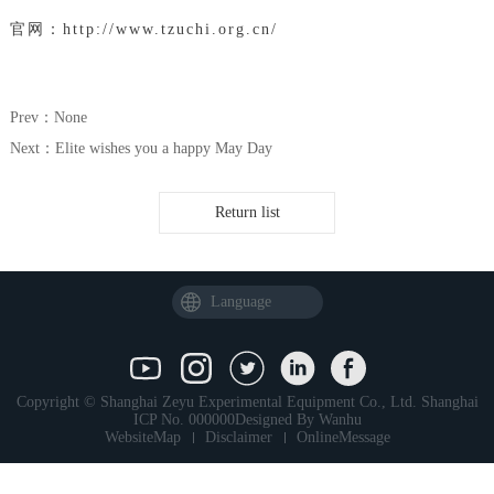
官网：http://www.tzuchi.org.cn/
Prev：None
Next：Elite wishes you a happy May Day
Return list
Language
Copyright © Shanghai Zeyu Experimental Equipment Co., Ltd.
Shanghai
ICP No. 000000
Designed By
Wanhu
WebsiteMap
Disclaimer
OnlineMessage