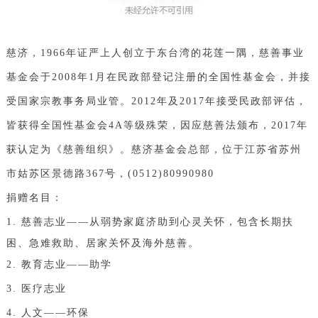
慈济，1966年证严上人创立于东台湾的花莲一隅，慈善事业
基金会于2008年1月在民政部登记注册的全国性基金会，并接
受国家宗教事务局业管。2012年及2017年接受民政部评估，
皆获得全国性基金会4A等级殊荣，因应慈善法颁布，2017年
获认定为《慈善组织》。慈济基金会总部，位于江苏省苏州
市姑苏区景德路367号，(0512)80990980
捐赠名目：
1. 慈善志业——从弱势家庭济助到心灵关怀，
包含长期扶
困、急难救助、居家关怀及海外慈善。
2. 教育志业——助学
3. 医疗志业
4. 人文——环保